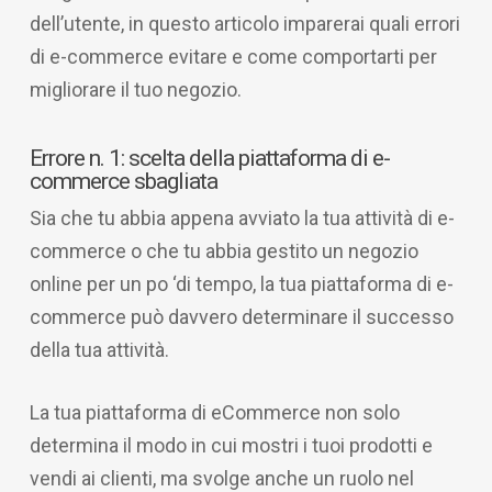
dell’utente, in questo articolo imparerai quali errori
di e-commerce evitare e come comportarti per
migliorare il tuo negozio.
Errore n. 1: scelta della piattaforma di e-
commerce sbagliata
Sia che tu abbia appena avviato la tua attività di e-
commerce o che tu abbia gestito un negozio
online per un po ‘di tempo, la tua piattaforma di e-
commerce può davvero determinare il successo
della tua attività.
La tua piattaforma di eCommerce non solo
determina il modo in cui mostri i tuoi prodotti e
vendi ai clienti, ma svolge anche un ruolo nel