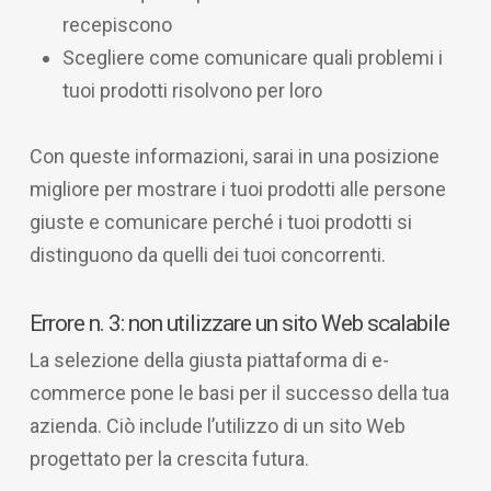
recepiscono
Scegliere come comunicare quali problemi i
tuoi prodotti risolvono per loro
Con queste informazioni, sarai in una posizione
migliore per mostrare i tuoi prodotti alle persone
giuste e comunicare perché i tuoi prodotti si
distinguono da quelli dei tuoi concorrenti.
Errore n. 3: non utilizzare un sito Web scalabile
La selezione della giusta piattaforma di e-
commerce pone le basi per il successo della tua
azienda. Ciò include l’utilizzo di un sito Web
progettato per la crescita futura.