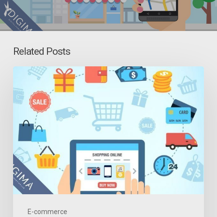
Related Posts
10
motivi
per
cui
dovresti
avere
un
eCommerce
E-commerce