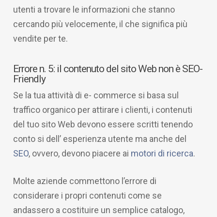
utenti a trovare le informazioni che stanno
cercando più velocemente, il che significa più
vendite per te.
Errore n. 5: il contenuto del sito Web non è SEO-
Friendly
Se la tua attività di e- commerce si basa sul
traffico organico per attirare i clienti, i contenuti
del tuo sito Web devono essere scritti tenendo
conto si dell’ esperienza utente ma anche del
SEO
, ovvero, devono piacere ai
motori di ricerca
.
Molte aziende commettono l’errore di
considerare i propri contenuti come se
andassero a costituire un semplice catalogo,