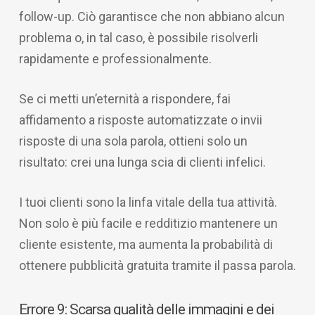
follow-up. Ciò garantisce che non abbiano alcun
problema o, in tal caso, è possibile risolverli
rapidamente e professionalmente.
Se ci metti un’eternità a rispondere, fai
affidamento a risposte automatizzate o invii
risposte di una sola parola, ottieni solo un
risultato: crei una lunga scia di clienti infelici.
I tuoi clienti sono la linfa vitale della tua attività.
Non solo è più facile e redditizio mantenere un
cliente esistente, ma aumenta la probabilità di
ottenere pubblicità gratuita tramite il passa parola.
Errore 9: Scarsa qualità delle immagini e dei