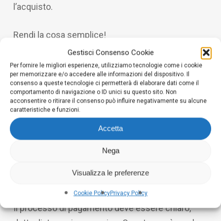
l’acquisto.
Rendi la cosa semplice!
Gestisci Consenso Cookie
Per aumentare le conversioni, rendi il processo di
Per fornire le migliori esperienze, utilizziamo tecnologie come i cookie
per memorizzare e/o accedere alle informazioni del dispositivo. Il
pagamento il più semplice possibile.
consenso a queste tecnologie ci permetterà di elaborare dati come il
comportamento di navigazione o ID unici su questo sito. Non
acconsentire o ritirare il consenso può influire negativamente su alcune
Non è necessario che i clienti configurino un
caratteristiche e funzioni.
account prima di acquistare un prodotto. Ottieni
Accetta
prima il loro pagamento e aggiungili alla tua lista e-
mail. Elimina tutti i possibili ostacoli, chiedi dopo
Nega
di compilare i prori dati per la fatturazione e la
Visualizza le preferenze
spedizione.
Cookie Policy
Privacy Policy
Il processo di pagamento deve essere chiaro,