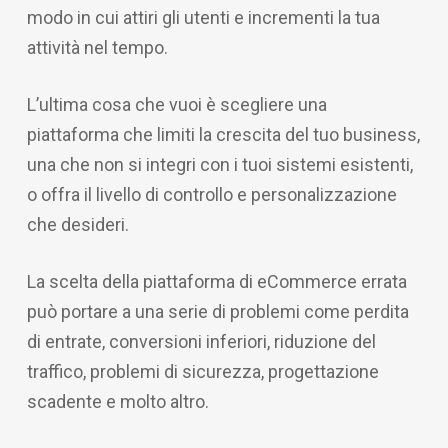
modo in cui attiri gli utenti e incrementi la tua
attività nel tempo.
L’ultima cosa che vuoi è scegliere una
piattaforma che limiti la crescita del tuo business,
una che non si integri con i tuoi sistemi esistenti,
o offra il livello di controllo e personalizzazione
che desideri.
La scelta della piattaforma di eCommerce errata
può portare a una serie di problemi come perdita
di entrate, conversioni inferiori, riduzione del
traffico, problemi di sicurezza, progettazione
scadente e molto altro.