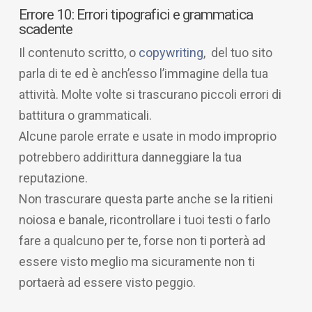
Errore 10: Errori tipografici e grammatica
scadente
Il contenuto scritto, o
copywriting
, del tuo sito
parla di te ed è anch’esso l’immagine della tua
attività. Molte volte si trascurano piccoli errori di
battitura o grammaticali.
Alcune parole errate e usate in modo improprio
potrebbero addirittura danneggiare la tua
reputazione.
Non trascurare questa parte anche se la ritieni
noiosa e banale, ricontrollare i tuoi testi o farlo
fare a qualcuno per te, forse non ti porterà ad
essere visto meglio ma sicuramente non ti
portaerà ad essere visto peggio.