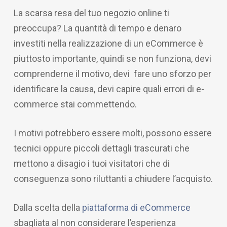
La scarsa resa del tuo negozio online ti
preoccupa? La quantità di tempo e denaro
investiti nella realizzazione di un eCommerce è
piuttosto importante, quindi se non funziona, devi
comprenderne il motivo, devi fare uno sforzo per
identificare la causa, devi capire quali errori di e-
commerce stai commettendo.
I motivi potrebbero essere molti, possono essere
tecnici oppure piccoli dettagli trascurati che
mettono a disagio i tuoi visitatori che di
conseguenza sono riluttanti a chiudere l’acquisto.
Dalla scelta della
piattaforma di eCommerce
sbagliata al non considerare l’esperienza