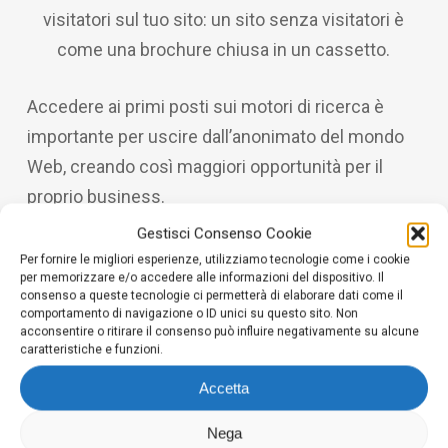
visitatori sul tuo sito: un sito senza visitatori è
come una brochure chiusa in un cassetto.
Accedere ai primi posti sui motori di ricerca è
importante per uscire dall’anonimato del mondo
Web, creando così maggiori opportunità per il
proprio business.
Gestisci Consenso Cookie
Sito e attività di marketing sono due elementi che
Per fornire le migliori esperienze, utilizziamo tecnologie come i cookie
per memorizzare e/o accedere alle informazioni del dispositivo. Il
vivono in simbiosi e l’uno deve essere fatto in
consenso a queste tecnologie ci permetterà di elaborare dati come il
funzione dell’altro. Le tue operazioni di marketing
comportamento di navigazione o ID unici su questo sito. Non
acconsentire o ritirare il consenso può influire negativamente su alcune
online hanno successo o falliscono in relazione a
caratteristiche e funzioni.
come &egrave; stato realizzato il tuo sito web ed
Accetta
in base all’immagine che da della tua azienda.
Nega