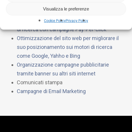
Ecco come portiamo visitatori sul tuo sito
Visualizza le preferenze
Digital Marketing e posizionamento sui motori
Cookie Policy
Privacy Policy
di ricerca con campagne Pay-Per-click
Ottimizzazione del sito web per migliorare il
suo posizionamento sui motori di ricerca
come Google, Yahho e Bing
Organizzazione campagne pubblicitarie
tramite banner su altri siti internet
Comunicati stampa
Campagne di Email Marketing