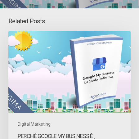
Related Posts
Perchè
Google
My
Business
è
importante
per
la
tua
attività
Digital Marketing
locale?
PERCHÈ GOOGLE MY BUSINESS È