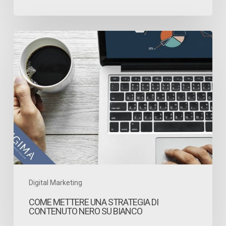
Come
mettere
una
strategia
di
contenuto
nero
su
bianco
Digital Marketing
COME METTERE UNA STRATEGIA DI
CONTENUTO NERO SU BIANCO