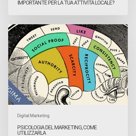
IMPORTANTE PER LA TUA ATTIVITÀ LOCALE?
Psicologia
del
marketing,
come
utilizzarla
Digital Marketing
PSICOLOGIA DEL MARKETING, COME
UTILIZZARLA