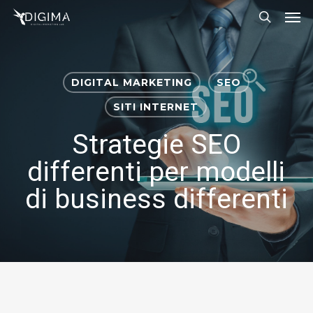
Men
Skip
Menu
to
search
main
content
DIGITAL MARKETING
SEO
SITI INTERNET
Strategie SEO
differenti per modelli
di business differenti