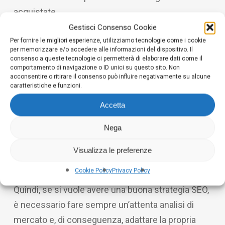
acquistate.
Gestisci Consenso Cookie
Una volta entrati nel dettaglio del settore
Per fornire le migliori esperienze, utilizziamo tecnologie come i cookie
per memorizzare e/o accedere alle informazioni del dispositivo. Il
dobbiamo però andare ancor più a fondo, perchè
consenso a queste tecnologie ci permetterà di elaborare dati come il
comportamento di navigazione o ID unici su questo sito. Non
se anche le ziende operano nello stesso settore
acconsentire o ritirare il consenso può influire negativamente su alcune
possono però rivolgersi allo stesso pubblico ma
caratteristiche e funzioni.
in modo diverso.
Accetta
Ad esempio, nel settore turistico, realtà importanti
Nega
come Airbnb e i Marriott Hotel hanno modelli di
business differenti anche se si rivolgono alla
Visualizza le preferenze
setssa tipologia di persone.
Cookie Policy
Privacy Policy
Quindi, se si vuole avere una buona strategia SEO,
è necessario fare sempre un’attenta analisi di
mercato e, di conseguenza, adattare la propria