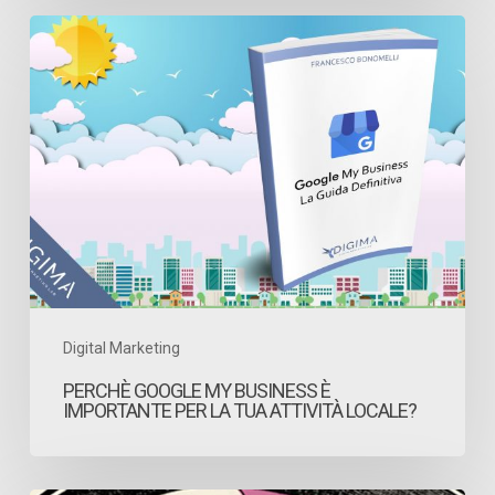
Perchè
Google
My
Business
è
importante
per
la
tua
attività
Digital Marketing
locale?
PERCHÈ GOOGLE MY BUSINESS È
IMPORTANTE PER LA TUA ATTIVITÀ LOCALE?