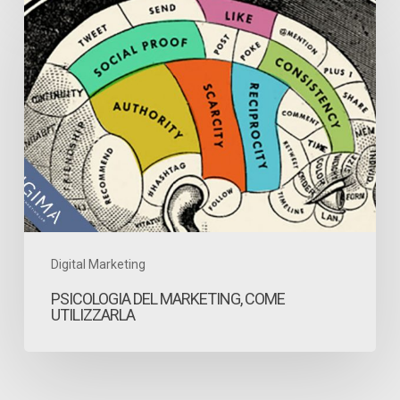
Psicologia
del
marketing,
come
utilizzarla
Digital Marketing
PSICOLOGIA DEL MARKETING, COME
UTILIZZARLA