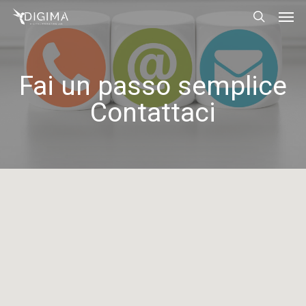
Men
Skip
Menu
to
search
main
content
Fai
un
passo
semplice
Contattaci