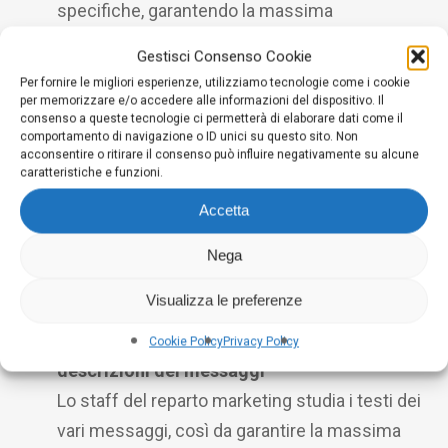
specifiche, garantendo la massima
targettizzazione della campagna.
Gestisci Consenso Cookie
Per fornire le migliori esperienze, utilizziamo tecnologie come i cookie
Selezione ed aggiornamento costante delle
per memorizzare e/o accedere alle informazioni del dispositivo. Il
consenso a queste tecnologie ci permetterà di elaborare dati come il
parole chiavi più performanti
comportamento di navigazione o ID unici su questo sito. Non
acconsentire o ritirare il consenso può influire negativamente su alcune
DIGIMA fornirà al cliente una serie di keyword
caratteristiche e funzioni.
che considera maggiormente perforanti, che
Accetta
saranno poi continuamente monitorate e se
necessario modificate durante tutta la durata
Nega
del servizio.
Visualizza le preferenze
Sviluppo ed ottimizzazione dei titoli e delle
Cookie Policy
Privacy Policy
descrizioni dei messaggi
Lo staff del reparto marketing studia i testi dei
vari messaggi, così da garantire la massima