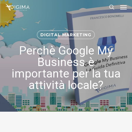
Men
Skip
Menu
to
search
main
content
DIGITAL MARKETING
Perchè Google My
Business è
importante per la tua
attività locale?