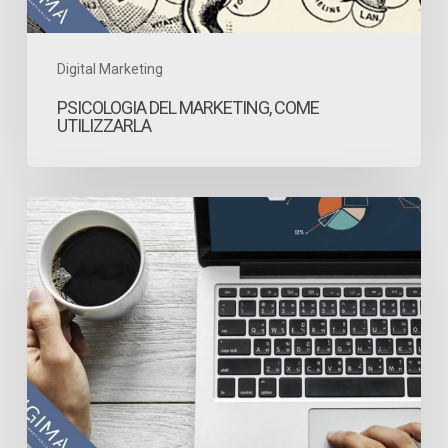
Digital Marketing
PSICOLOGIA DEL MARKETING, COME
UTILIZZARLA
Come
mettere
una
strategia
di
contenuto
nero
su