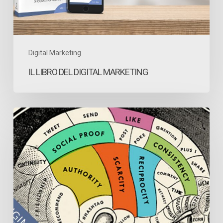
Digital Marketing
IL LIBRO DEL DIGITAL MARKETING
Psicologia
del
marketing,
come
utilizzarla