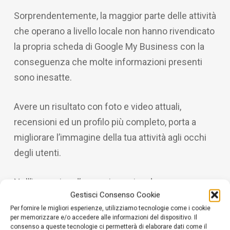
Sorprendentemente, la maggior parte delle attività
che operano a livello locale non hanno rivendicato
la propria scheda di Google My Business con la
conseguenza che molte informazioni presenti
sono inesatte.
Avere un risultato con foto e video attuali,
recensioni ed un profilo più completo, porta a
migliorare l’immagine della tua attività agli occhi
degli utenti.
Nell’immagine d’esempio puoi vedere come avere
Gestisci Consenso Cookie
il nome, l’indirizzo, il numero di telefono, delle
Per fornire le migliori esperienze, utilizziamo tecnologie come i cookie
fotografie, una descrizione dell’azienda e dei
per memorizzare e/o accedere alle informazioni del dispositivo. Il
posts può portare a un risultato di ricerca più
consenso a queste tecnologie ci permetterà di elaborare dati come il