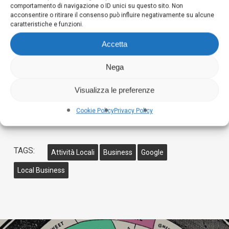
comportamento di navigazione o ID unici su questo sito. Non
ricco e aiutare la tua inserzione a risplendere in
acconsentire o ritirare il consenso può influire negativamente su alcune
caratteristiche e funzioni.
un mercato altrimenti nuvoloso.
Accetta
Scarica gratuitamente la guida da
Nega
Amazon
Visualizza le preferenze
Clicca su questo link https://digimaweb.it/gmb
Cookie Policy
Privacy Policy
TAGS:
Attività Locali
Business
Google
Local Business