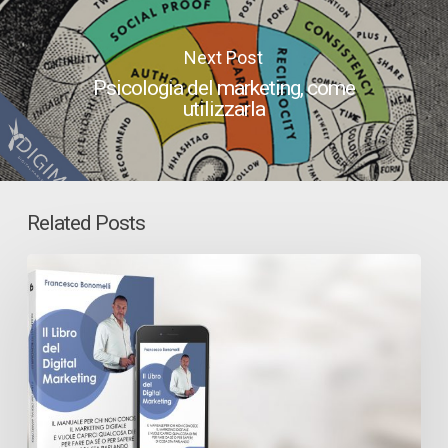
Next Post
Psicologia del marketing, come
utilizzarla
Related Posts
Il
Libro
del
Digital
Marketing