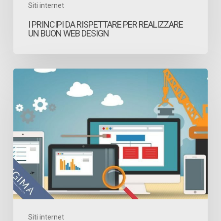
Siti internet
I PRINCIPI DA RISPETTARE PER REALIZZARE
UN BUON WEB DESIGN
Come
creare
un
sito
web
Siti internet