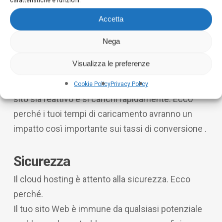
caratteristiche e funzioni.
Un altro vantaggio dell’hosting cloud è che il
Accetta
contenuto può essere consegnato dal server più
vicino all’utente, motivo per cui i tempi di
Nega
caricamento sono più rapidi.
Visualizza le preferenze
Ai visitatori del tuo sito non importa che tipo di
hosting stai utilizzando. Vogliono solo che il tuo
Cookie Policy
Privacy Policy
sito sia reattivo e si carichi rapidamente. Ecco
perché i tuoi tempi di caricamento avranno un
impatto così importante sui tassi di conversione .
Sicurezza
Il cloud hosting è attento alla sicurezza. Ecco
perché.
Il tuo sito Web è immune da qualsiasi potenziale