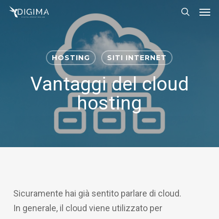
Men
Skip
Menu
to
search
main
content
HOSTING
SITI INTERNET
Vantaggi del cloud
hosting
Sicuramente hai già sentito parlare di cloud.
In generale, il cloud viene utilizzato per