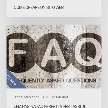
COME CREARE UN SITO WEB
Una
pagina
FAQ
perfetta
per
tassi
di
conversione
più
elevati
Digital Marketing
SEO
Siti internet
UNA PAGINA FAQ PERFETTA PER TASSI DI