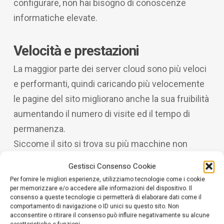
configurare, non hai bisogno di conoscenze
informatiche elevate.
Velocità e prestazioni
La maggior parte dei server cloud sono più veloci
e performanti, quindi caricando più velocemente
le pagine del sito migliorano anche la sua fruibilità
aumentando il numero di visite ed il tempo di
permanenza.
Siccome il sito si trova su più macchine non
mette a dura prova un singolo server, come
Gestisci Consenso Cookie
farebbe se avessi un piano dedicato, condiviso o
Per fornire le migliori esperienze, utilizziamo tecnologie come i cookie
VPS quindi devi tenerlo in considerazione se ad
per memorizzare e/o accedere alle informazioni del dispositivo. Il
consenso a queste tecnologie ci permetterà di elaborare dati come il
esempio metti a disposizione video, immagini,
comportamento di navigazione o ID unici su questo sito. Non
acconsentire o ritirare il consenso può influire negativamente su alcune
audio e altri contenuti multimediali.