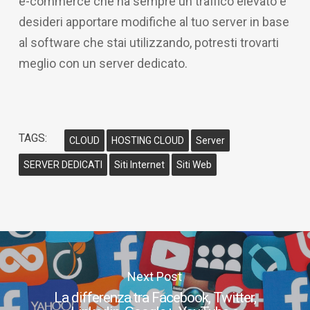
e-commerce che ha sempre un traffico elevato e
desideri apportare modifiche al tuo server in base
al software che stai utilizzando, potresti trovarti
meglio con un server dedicato.
TAGS:
CLOUD
HOSTING CLOUD
Server
SERVER DEDICATI
Siti Internet
Siti Web
Next Post
La differenza tra Facebook, Twitter,