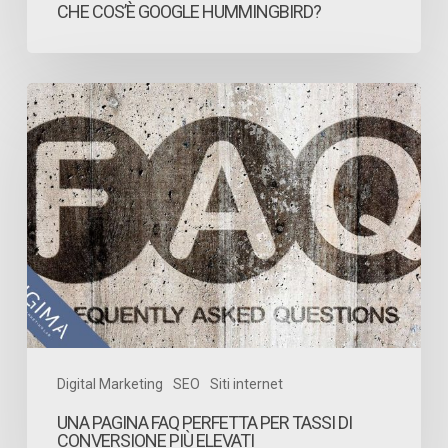
CHE COS’È GOOGLE HUMMINGBIRD?
Una
pagina
FAQ
perfetta
per
tassi
di
conversione
più
elevati
Digital Marketing
SEO
Siti internet
UNA PAGINA FAQ PERFETTA PER TASSI DI
CONVERSIONE PIÙ ELEVATI