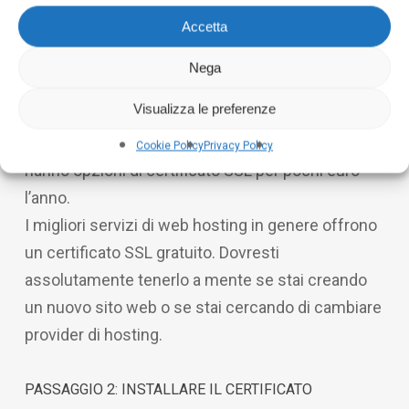
di configurarlo per il tuo sito web.
Accetta
PASSAGGIO N. 1: ACQUISTA UN CERTIFICATO SSL
Nega
La prima cosa che devi fare è acquistare un
Visualizza le preferenze
certificato SSL. Puoi farlo su piattaforme come
SSLs.com o NameCheap. Entrambi questi siti
Cookie Policy
Privacy Policy
hanno opzioni di certificato SSL per pochi euro
l’anno.
I migliori servizi di web hosting in genere offrono
un certificato SSL gratuito. Dovresti
assolutamente tenerlo a mente se stai creando
un nuovo sito web o se stai cercando di cambiare
provider di hosting.
PASSAGGIO 2: INSTALLARE IL CERTIFICATO