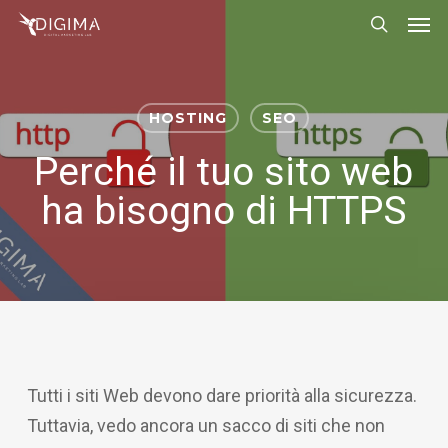
Men
Skip
Menu
to
search
main
content
HOSTING
SEO
Perché il tuo sito web
ha bisogno di HTTPS
Tutti i siti Web devono dare priorità alla sicurezza.
Tuttavia, vedo ancora un sacco di siti che non