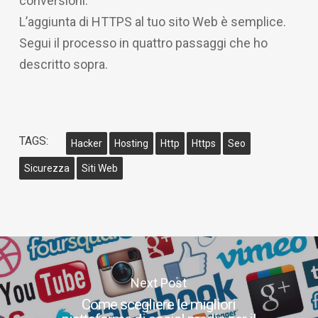
conversioni.
L’aggiunta di HTTPS al tuo sito Web è semplice.
Segui il processo in quattro passaggi che ho
descritto sopra.
TAGS:
Hacker
Hosting
Http
Https
Seo
Sicurezza
Siti Web
Next Post
Come scegliere le migliori