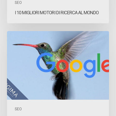
SEO
I 10 MIGLIORI MOTORI DI RICERCA AL MONDO
Che
cos’è
Google
Hummingbird?
SEO