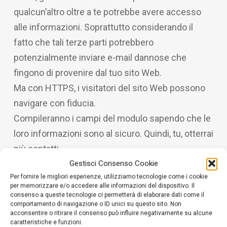
qualcun’altro oltre a te potrebbe avere accesso
alle informazioni. Soprattutto considerando il
fatto che tali terze parti potrebbero
potenzialmente inviare e-mail dannose che
fingono di provenire dal tuo sito Web.
Ma con HTTPS, i visitatori del sito Web possono
navigare con fiducia.
Compileranno i campi del modulo sapendo che le
loro informazioni sono al sicuro. Quindi, tu, otterrai
più contatti.
Gestisci Consenso Cookie
Per fornire le migliori esperienze, utilizziamo tecnologie come i cookie
Come ottenere HTTPS per il tuo
per memorizzare e/o accedere alle informazioni del dispositivo. Il
sito Web
consenso a queste tecnologie ci permetterà di elaborare dati come il
comportamento di navigazione o ID unici su questo sito. Non
Ora che hai capito l’importanza di HTTPS, è tempo
acconsentire o ritirare il consenso può influire negativamente su alcune
caratteristiche e funzioni.