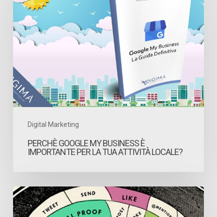
My
Business
è
importante
per
la
tua
attività
Digital Marketing
locale?
PERCHÈ GOOGLE MY BUSINESS È
IMPORTANTE PER LA TUA ATTIVITÀ LOCALE?
Psicologia
del