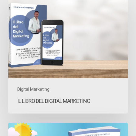
Il
Libro
del
Digital
Marketing
Digital Marketing
IL LIBRO DEL DIGITAL MARKETING
Perchè
Google