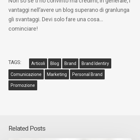
Non so se ti ho convinto ma credimi, in generale, i
vantaggi nell’avere un blog superano di granlunga
gli svantaggi. Devi solo fare una cosa…
cominciare!
TAGS:
Articoli
Blog
Brand
Brand Identiry
Comunicazione
Marketing
Personal Brand
Promozione
Related Posts