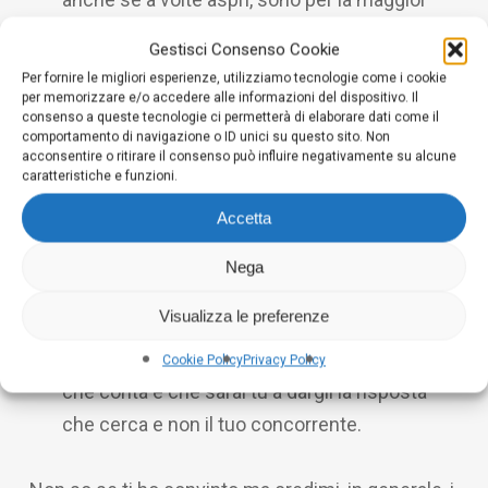
parte
molto
veritieri. Ci terranno concentrati
Gestisci Consenso Cookie
sui nostri obiettivi, e questo da solo vale il
Per fornire le migliori esperienze, utilizziamo tecnologie come i cookie
prezzo richiesto.
per memorizzare e/o accedere alle informazioni del dispositivo. Il
consenso a queste tecnologie ci permetterà di elaborare dati come il
Perché tanti altri già lo fanno.
Ok, non volevo
comportamento di navigazione o ID unici su questo sito. Non
acconsentire o ritirare il consenso può influire negativamente su alcune
usare questa ragione quasi intimidatoria. Se
caratteristiche e funzioni.
sei un imprenditore senza un blog, sei già
Accetta
dietro. Se sei una persona con qualcosa da
dire,
inizia a dirla.
Potresti non rendertene
Nega
conto, ma c’è almeno un’altra persona al
Visualizza le preferenze
mondo che ha bisogno del tipo di esperienza
che hai, non importa quanto sia banale, ciò
Cookie Policy
Privacy Policy
che conta è che sarai tu a dargli la risposta
che cerca e non il tuo concorrente.