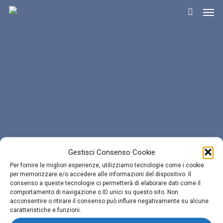
Men
Skip
Menu
to
search
Chi
main
Siamo
content
Fondata nel 2002
Specializzata in Digital Marketing
Agenzia Creativa per il Web
Sede operativa a Cividate Camuno
Operiamo in tutta Italia ma
Gestisci Consenso Cookie
principalmente nelle province di
Digital
Marketing
Lab
Per fornire le migliori esperienze, utilizziamo tecnologie come i cookie
Brescia e Bergamo
per memorizzare e/o accedere alle informazioni del dispositivo. Il
consenso a queste tecnologie ci permetterà di elaborare dati come il
per
PMI
e
comportamento di navigazione o ID unici su questo sito. Non
acconsentire o ritirare il consenso può influire negativamente su alcune
Professionisti
caratteristiche e funzioni.