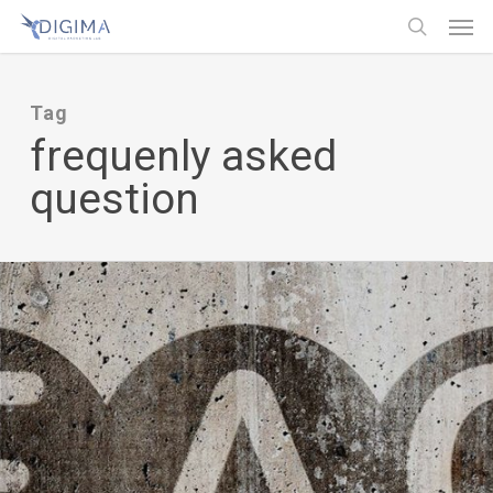
Men
Skip
Menu
to
search
main
Tag
content
frequenly asked
question