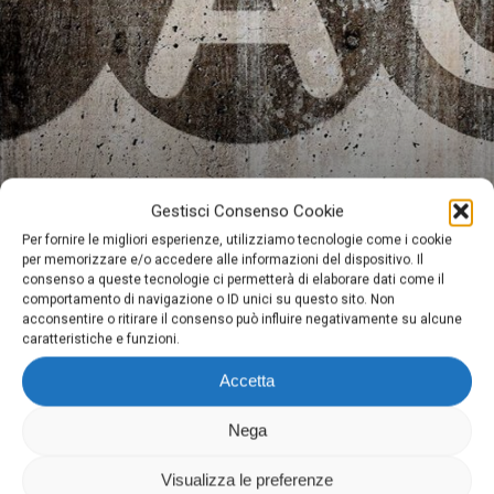
UNA PAGINA FAQ PERFETTA PER TASSI
Gestisci Consenso Cookie
DI CONVERSIONE PIÙ ELEVATI
Per fornire le migliori esperienze, utilizziamo tecnologie come i cookie
per memorizzare e/o accedere alle informazioni del dispositivo. Il
consenso a queste tecnologie ci permetterà di elaborare dati come il
comportamento di navigazione o ID unici su questo sito. Non
acconsentire o ritirare il consenso può influire negativamente su alcune
caratteristiche e funzioni.
Accetta
Nega
Digima
Via Domenighini, 8 25043 Breno (Bs)
Visualizza le preferenze