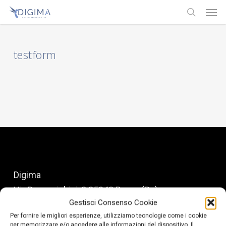
Men
Skip
Menu
to
search
main
content
testform
Digima
Via Domenighini, 8 25043 Breno (Bs)
Gestisci Consenso Cookie
P.Iva 03026150981
Per fornire le migliori esperienze, utilizziamo tecnologie come i cookie
per memorizzare e/o accedere alle informazioni del dispositivo. Il