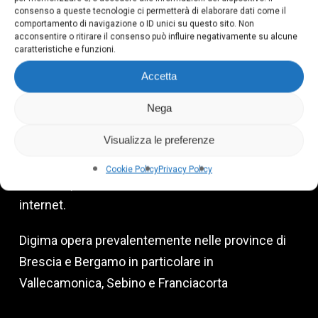
Via degli Emigranti, 9
consenso a queste tecnologie ci permetterà di elaborare dati come il
comportamento di navigazione o ID unici su questo sito. Non
25040 Cividate Camuno
acconsentire o ritirare il consenso può influire negativamente su alcune
T: +39 335 700 79 33
caratteristiche e funzioni.
Accetta
Nega
Digima è una web agency che si occupa di digital
marketing, progettazione e creazione siti web,
Visualizza le preferenze
SEO (ottimizzazione e posizionamento sui motori
Cookie Policy
Privacy Policy
di ricerca), assistenza e manutenzione di siti
internet.
Digima opera prevalentemente nelle province di
Brescia e Bergamo in particolare in
Vallecamonica, Sebino e Franciacorta