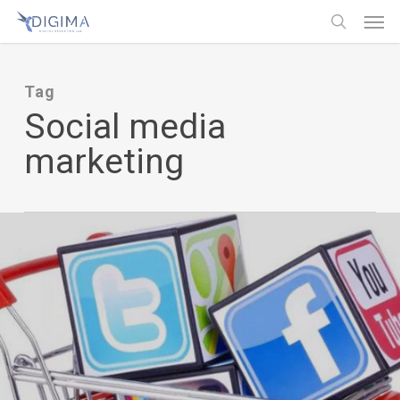
Men
Skip
Menu
to
search
main
Tag
content
Social media
marketing