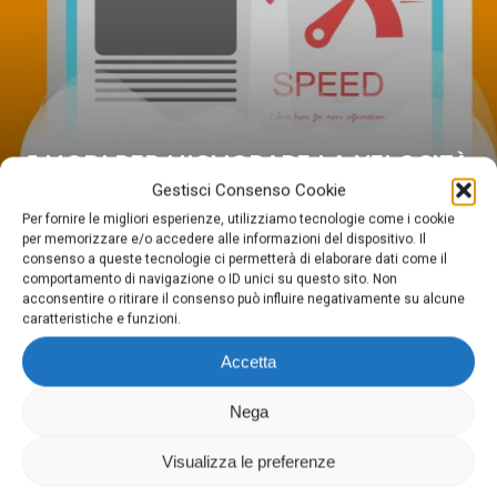
5 MODI PER MIGLIORARE LA VELOCITÀ
DEL TUO SITO
Gestisci Consenso Cookie
Per fornire le migliori esperienze, utilizziamo tecnologie come i cookie
per memorizzare e/o accedere alle informazioni del dispositivo. Il
consenso a queste tecnologie ci permetterà di elaborare dati come il
comportamento di navigazione o ID unici su questo sito. Non
acconsentire o ritirare il consenso può influire negativamente su alcune
caratteristiche e funzioni.
Accetta
Digima
Nega
Via Domenighini, 8 25043 Breno (Bs)
P.Iva 03026150981
Visualizza le preferenze