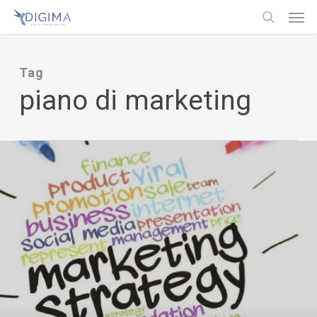
Men
Skip
Menu
to
search
main
Tag
content
piano di marketing