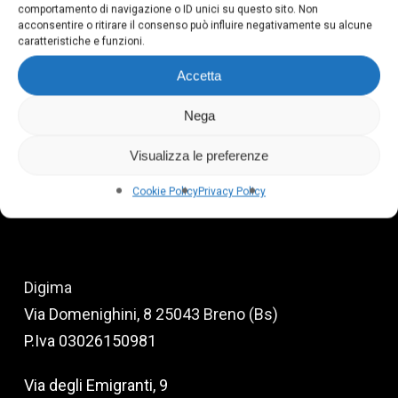
comportamento di navigazione o ID unici su questo sito. Non
acconsentire o ritirare il consenso può influire negativamente su alcune
caratteristiche e funzioni.
Accetta
Nega
30 PAROLE PER TITOLI PIÙ CREATIVI
Visualizza le preferenze
Cookie Policy
Privacy Policy
Digima
Via Domenighini, 8 25043 Breno (Bs)
P.Iva 03026150981
Via degli Emigranti, 9