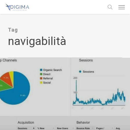
Men
Skip
Menu
to
search
main
Tag
content
navigabilità